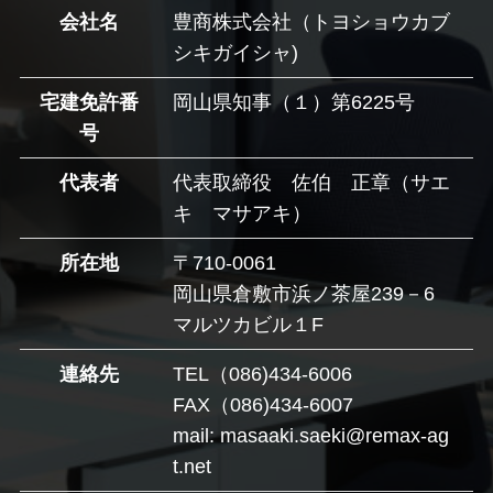
会社名
豊商株式会社（トヨショウカブ
シキガイシャ)
宅建免許番
岡山県知事（１）第6225号
号
代表者
代表取締役 佐伯 正章（サエ
キ マサアキ）
所在地
〒710-0061
岡山県倉敷市浜ノ茶屋239－6
マルツカビル１F
連絡先
TEL（086)434-6006
FAX（086)434-6007
mail: masaaki.saeki@remax-ag
t.net