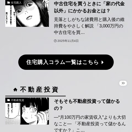
中古住宅を買うときに「家の代金
住宅購入
以外」にかかるお金とは？
見落としがちな諸費用と購入後の維
持費をやさしく解説 「3,000万円の
中古住宅を買…
2025年11月4日
住宅購入コラム一覧はこちら
不 動 産 投 資
そもそも不動産投資って儲かる
不動産投資
の？
―“月100万円の家賃収入”よりも大切
なこと― 「不動産投資って儲かるん
ですか？」こ…